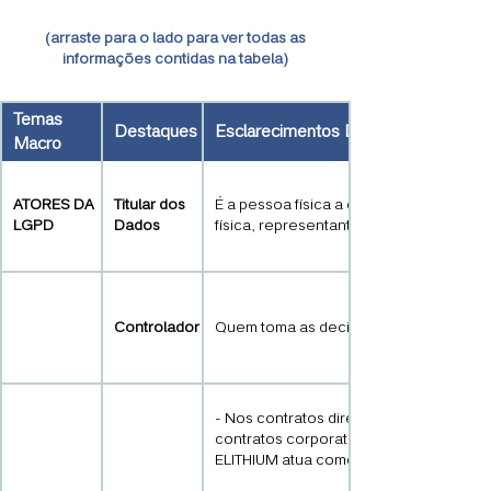
(arraste para o lado para ver todas as
informações contidas na tabela)
Temas
Destaques
Esclarecimentos Didáticos e Aplicaç
Macro
ATORES DA
Titular dos
É a pessoa física a quem os dados pess
LGPD
Dados
física, representantes de clientes jurí
Controlador
Quem toma as decisões sobre o tratam
- Nos contratos diretos com proprietári
contratos corporativos (B2B), o cliente
ELITHIUM atua como Operadora.