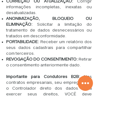
CORREÇÃO OU ATUALIZAÇÃO:
Corrigir
informações incompletas, inexatas ou
desatualizadas.
ANONIMIZAÇÃO, BLOQUEIO OU
ELIMINAÇÃO:
Solicitar a limitação do
tratamento de dados desnecessários ou
tratados em desconformidade.
PORTABILIDADE:
Receber um relatório dos
seus dados cadastrais para compartilhar
com terceiros.
REVOGAÇÃO DO CONSENTIMENTO:
Retirar
o consentimento anteriormente dado.
Importante para Condutores B2B:
Nos
contratos empresariais, seu empregador é
o Controlador direto dos dados. Para
exercer seus direitos, VOCÊ deve
direcionar sua solicitação diretamente a
ele, cabendo ao empregador autorizar e
direcionar o atendimento pela ELITHIUM.
Canal de Atendimento:
Nossa Encarregada
pelo Tratamento de Dados Pessoais (DPO)