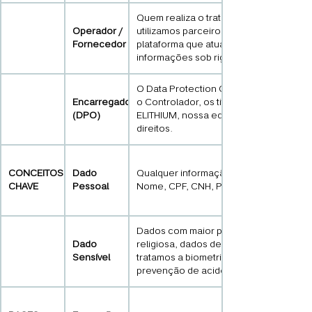
Quem realiza o tratamento em nome do 
Operador /
utilizamos parceiros especializados em
Fornecedor
plataforma que atuam como suboperad
informações sob rigorosos deveres de 
O Data Protection Officer é a pessoa 
Encarregado
o Controlador, os titulares e a ANPD (
(DPO)
ELITHIUM, nossa equipe de privacidade
direitos.
CONCEITOS
Dado
Qualquer informação que identifique ou 
CHAVE
Pessoal
Nome, CPF, CNH, Placa do Veículo, Cha
Dados com maior potencial de risco à p
Dado
religiosa, dados de saúde ou biométri
Sensível
tratamos a biometria facial do motorist
prevenção de acidentes.