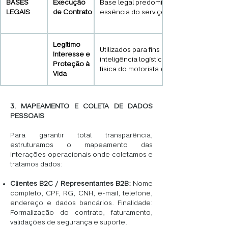
BASES
Execução
Base legal predominante para coletar lo
LEGAIS
de Contrato
essência do serviço de monitoramento
Legítimo
Utilizados para fins legítimos de segur
Interesse e
inteligência logística e recuperação d
Proteção à
física do motorista em situações de sini
Vida
3. MAPEAMENTO E COLETA DE DADOS
PESSOAIS
Para garantir total transparência,
estruturamos o mapeamento das
interações operacionais onde coletamos e
tratamos dados:
Clientes B2C / Representantes B2B:
Nome
completo, CPF, RG, CNH, e-mail, telefone,
endereço e dados bancários. Finalidade:
Formalização do contrato, faturamento,
validações de segurança e suporte.